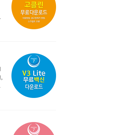
보
료
는
기
,
드
적
환