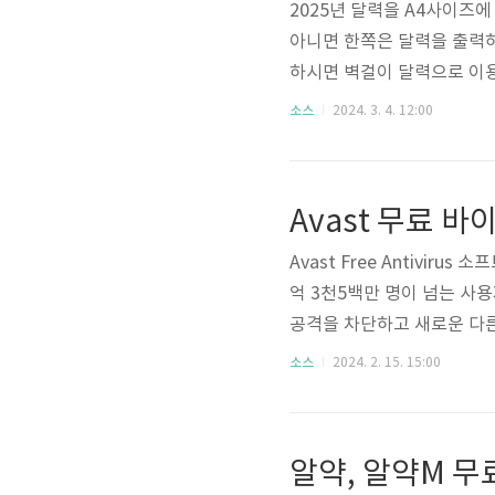
2025년 달력을 A4사이즈
아니면 한쪽은 달력을 출력
하시면 벽걸이 달력으로 이용
래를 통해 이용해 주십시오. 목
소스
2024. 3. 4. 12:00
맞춰 월별로 달력을 만든 a
있어서 연휴같이 쉬는 날이 
Avast 무료 
Avast Free Antivi
억 3천5백만 명이 넘는 사용
공격을 차단하고 새로운 다른 위
이러스, 애드웨어, 스파이웨
소스
2024. 2. 15. 15:00
차단합니다. 또한 Wi-Fi 
련 기타 위협에 대한 실시간
차 Avast 무료 바이러스 
알약, 알약M 무
러스 백신..