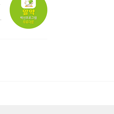
는
o
니
램
시