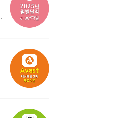
아
에
이
어
며
이