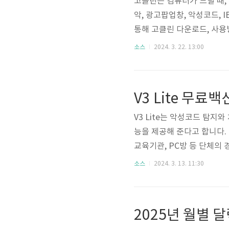
고클린은 컴퓨터가 느릴 때,
악, 광고팝업창, 악성코드,
통해 고클린 다운로드, 사용
겠습니다. 목차 고클린 다운
소스
2024. 3. 22. 13:00
로 아래를 통해 이용해 보십
데, 다시 살아날 때, 부팅
먼저 실행되는 항목으로 불
V3 Lite 무료
느려질 때 실행하시면 됩니다.
V3 Lite는 악성코드 탐지
능을 제공해 준다고 합니다. 
교육기관, PC방 등 단체의
와 주요 기능에 대해 살펴보겠습
소스
2024. 3. 13. 11:30
웨어 탐지 및 차단과 필요한
인 시스템 운영을 위해 1대 
경 타사 혹은 자사의 다른 백
수 있습니다...