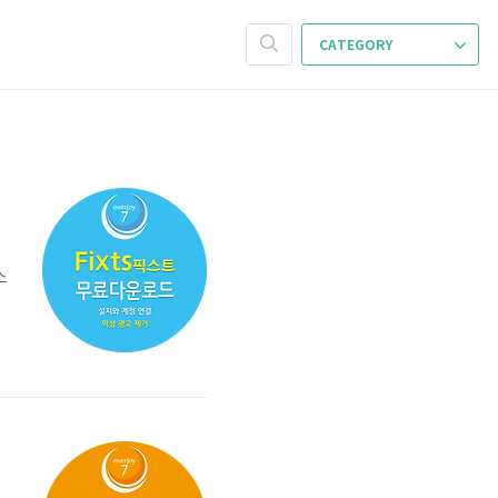
CATEGORY
소
운
를
행
.